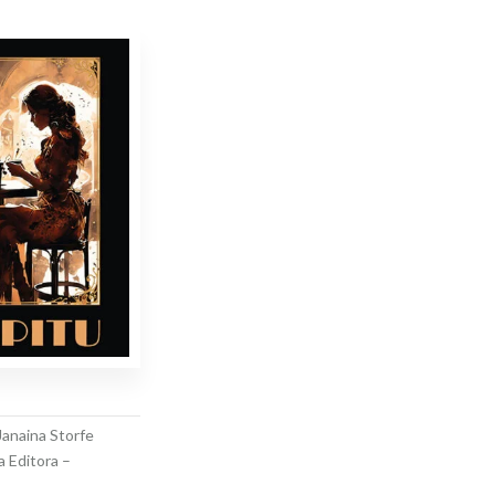
Janaina Storfe
a Editora –