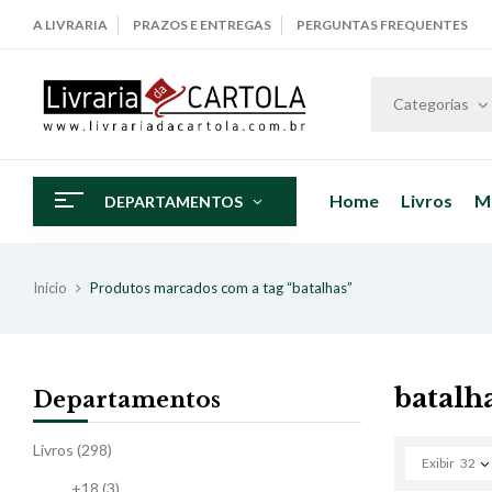
A LIVRARIA
PRAZOS E ENTREGAS
PERGUNTAS FREQUENTES
Categorias
Home
Livros
M
DEPARTAMENTOS
Início
Produtos marcados com a tag “batalhas”
batalh
Departamentos
Livros
(298)
Exibir
32
+18
(3)