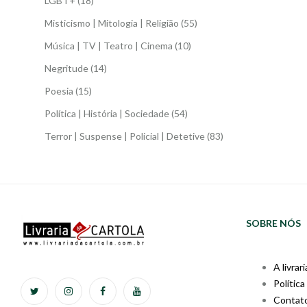
LGBT+
(18)
Misticismo | Mitologia | Religião
(55)
Música | TV | Teatro | Cinema
(10)
Negritude
(14)
Poesia
(15)
Política | História | Sociedade
(54)
Terror | Suspense | Policial | Detetive
(83)
SOBRE NÓS
A livrari
Política
Contat