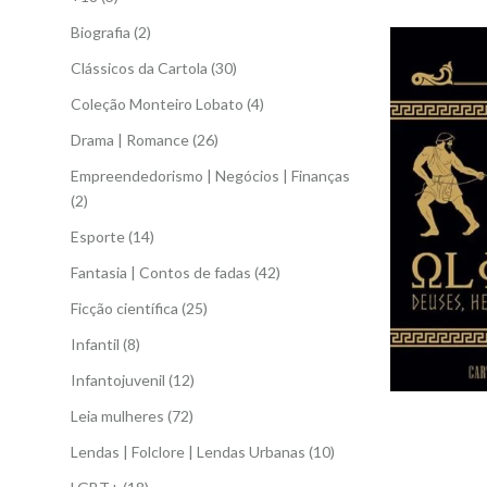
Biografia
(2)
Clássicos da Cartola
(30)
Coleção Monteiro Lobato
(4)
Drama | Romance
(26)
Empreendedorismo | Negócios | Finanças
(2)
Esporte
(14)
Fantasia | Contos de fadas
(42)
Ficção científica
(25)
Infantil
(8)
Infantojuvenil
(12)
Leia mulheres
(72)
Lendas | Folclore | Lendas Urbanas
(10)