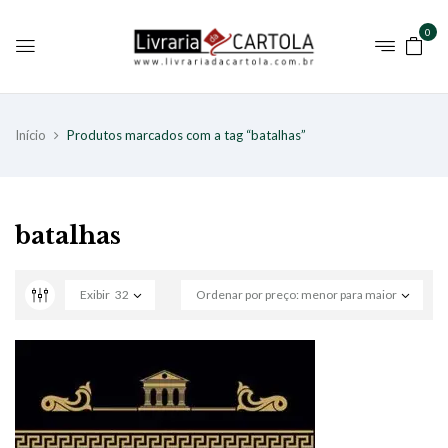
0
Início
Produtos marcados com a tag “batalhas”
batalhas
Exibir
32
Ordenar por preço: menor para maior