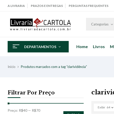
A LIVRARIA
PRAZOS E ENTREGAS
PERGUNTAS FREQUENTES
Categorias
Home
Livros
M
DEPARTAMENTOS
Início
Produtos marcados com a tag “clarividência”
clariv
Filtrar Por Preço
Exibir
64
Preço:
R$40
—
R$70