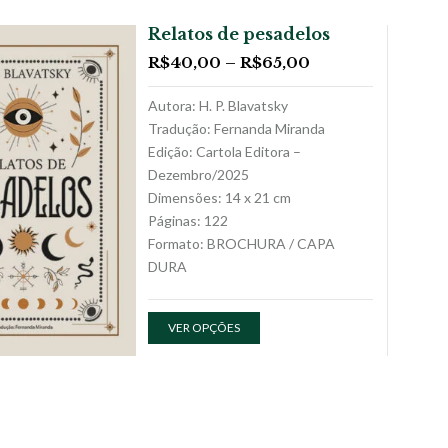
Relatos de pesadelos
R$
40,00
–
R$
65,00
Autora: H. P. Blavatsky
Tradução: Fernanda Miranda
Edição: Cartola Editora –
Dezembro/2025
Dimensões: 14 x 21 cm
Páginas: 122
Formato: BROCHURA / CAPA
DURA
VER OPÇÕES