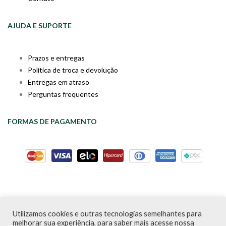
AJUDA E SUPORTE
Prazos e entregas
Política de troca e devolução
Entregas em atraso
Perguntas frequentes
FORMAS DE PAGAMENTO
Utilizamos cookies e outras tecnologias semelhantes para
Livraria da Cartola © Desde 2020 | CNPJ: 31.298.135/0001-09 |
melhorar sua experiência, para saber mais acesse nossa