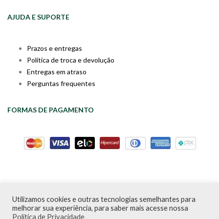
AJUDA E SUPORTE
Prazos e entregas
Política de troca e devolução
Entregas em atraso
Perguntas frequentes
FORMAS DE PAGAMENTO
Utilizamos cookies e outras tecnologias semelhantes para
Livraria da Cartola © Desde 2020 | CNPJ: 31.298.135/0001-09 |
melhorar sua experiência, para saber mais acesse nossa
Desenvolvido por
PDA Digital
Política de Privacidade