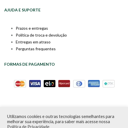
AJUDA E SUPORTE
Prazos e entregas
Política de troca e devolução
Entregas em atraso
Perguntas frequentes
FORMAS DE PAGAMENTO
Utilizamos cookies e outras tecnologias semelhantes para
Livraria da Cartola © Desde 2020 | CNPJ: 31.298.135/0001-09 |
melhorar sua experiência, para saber mais acesse nossa
Desenvolvido por
PDA Digital
Política de Privacidade