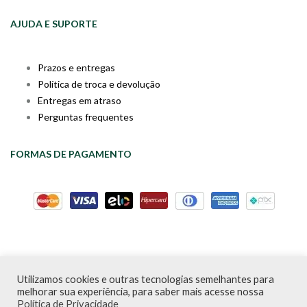
AJUDA E SUPORTE
Prazos e entregas
Política de troca e devolução
Entregas em atraso
Perguntas frequentes
FORMAS DE PAGAMENTO
Utilizamos cookies e outras tecnologias semelhantes para
Livraria da Cartola © Desde 2020 | CNPJ: 31.298.135/0001-09 |
melhorar sua experiência, para saber mais acesse nossa
Desenvolvido por
PDA Digital
Política de Privacidade