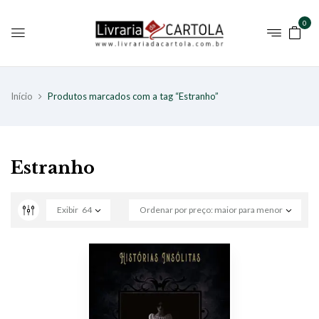
0
Início
Produtos marcados com a tag “Estranho”
Estranho
Exibir
64
Ordenar por preço: maior para menor