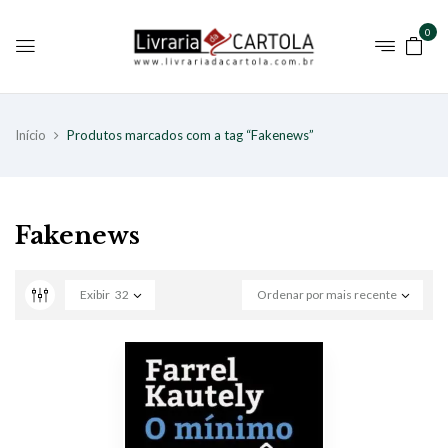
0
Início
Produtos marcados com a tag “Fakenews”
Fakenews
Exibir
32
Ordenar por mais recente