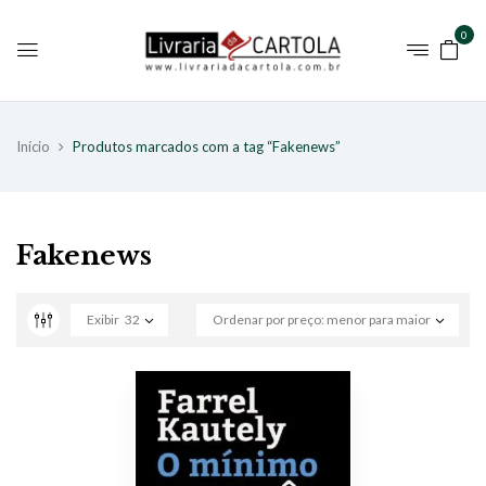
0
Início
Produtos marcados com a tag “Fakenews”
Fakenews
Exibir
32
Ordenar por preço: menor para maior