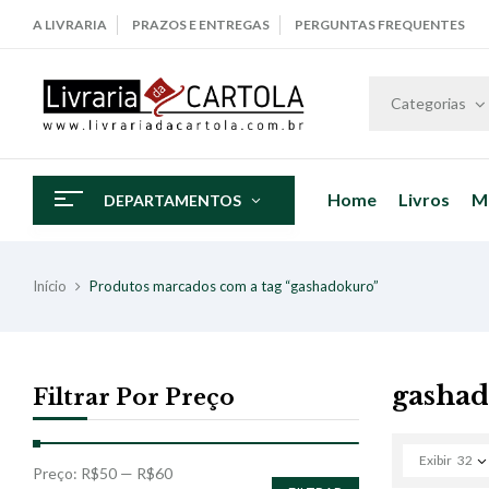
A LIVRARIA
PRAZOS E ENTREGAS
PERGUNTAS FREQUENTES
Categorias
Home
Livros
M
DEPARTAMENTOS
Início
Produtos marcados com a tag “gashadokuro”
gasha
Filtrar Por Preço
Exibir
32
Preço:
R$50
—
R$60