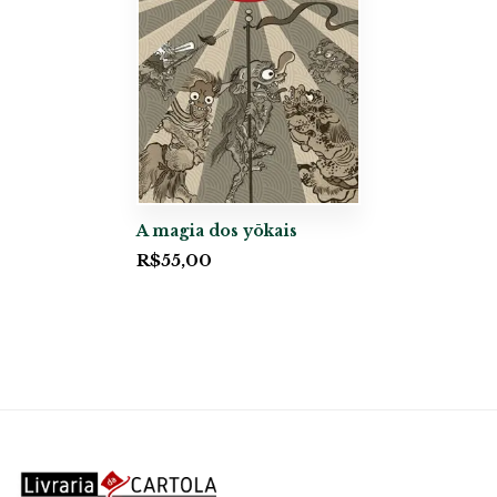
A magia dos yōkais
R$
55,00