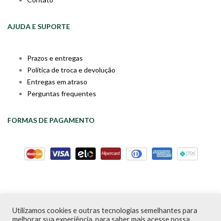
AJUDA E SUPORTE
Prazos e entregas
Política de troca e devolução
Entregas em atraso
Perguntas frequentes
FORMAS DE PAGAMENTO
Utilizamos cookies e outras tecnologias semelhantes para
Livraria da Cartola © Desde 2020 | CNPJ: 31.298.135/0001-09 |
melhorar sua experiência, para saber mais acesse nossa