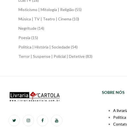
LGBT+
(18)
Misticismo | Mitologia | Religião
(55)
Música | TV | Teatro | Cinema
(10)
Negritude
(14)
Poesia
(15)
Política | História | Sociedade
(54)
Terror | Suspense | Policial | Detetive
(83)
SOBRE NÓS
A livrari
Política
Contat