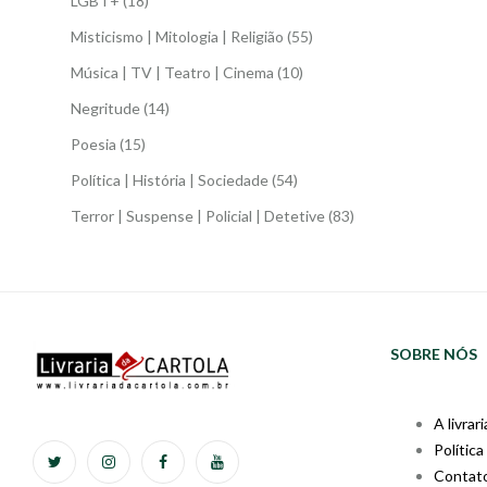
LGBT+
(18)
Misticismo | Mitologia | Religião
(55)
Música | TV | Teatro | Cinema
(10)
Negritude
(14)
Poesia
(15)
Política | História | Sociedade
(54)
Terror | Suspense | Policial | Detetive
(83)
SOBRE NÓS
A livrari
Política
Contat