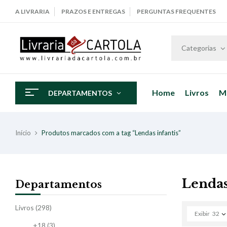
A LIVRARIA
PRAZOS E ENTREGAS
PERGUNTAS FREQUENTES
Categorias
Home
Livros
M
DEPARTAMENTOS
Início
Produtos marcados com a tag “Lendas infantis”
Lendas
Departamentos
Livros
(298)
Exibir
32
+18
(3)