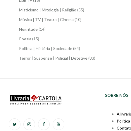
LGBT+
(18)
Misticismo | Mitologia | Religião
(55)
Música | TV | Teatro | Cinema
(10)
Negritude
(14)
Poesia
(15)
Política | História | Sociedade
(54)
Terror | Suspense | Policial | Detetive
(83)
SOBRE NÓS
A livrari
Política
Contat