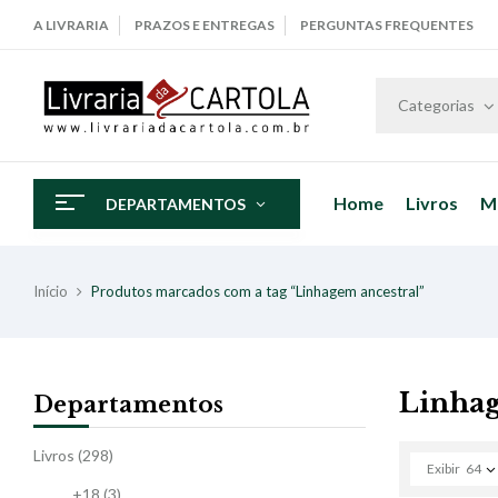
A LIVRARIA
PRAZOS E ENTREGAS
PERGUNTAS FREQUENTES
Categorias
Home
Livros
M
DEPARTAMENTOS
Início
Produtos marcados com a tag “Linhagem ancestral”
Linhag
Departamentos
Livros
(298)
Exibir
64
+18
(3)