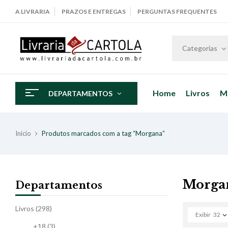
A LIVRARIA
PRAZOS E ENTREGAS
PERGUNTAS FREQUENTES
Categorias
Home
Livros
M
DEPARTAMENTOS
Início
Produtos marcados com a tag “Morgana”
Morga
Departamentos
Livros
(298)
Exibir
32
+18
(3)