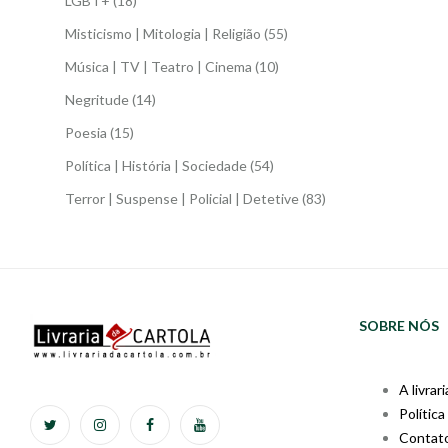
LGBT+
(18)
Misticismo | Mitologia | Religião
(55)
Música | TV | Teatro | Cinema
(10)
Negritude
(14)
Poesia
(15)
Política | História | Sociedade
(54)
Terror | Suspense | Policial | Detetive
(83)
SOBRE NÓS
A livrari
Política
Contat