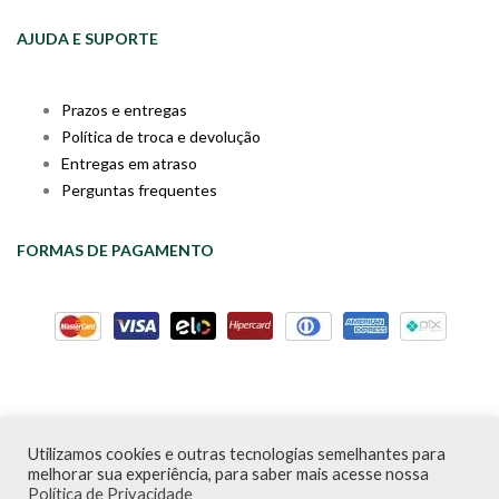
AJUDA E SUPORTE
Prazos e entregas
Política de troca e devolução
Entregas em atraso
Perguntas frequentes
FORMAS DE PAGAMENTO
Utilizamos cookies e outras tecnologias semelhantes para
Livraria da Cartola © Desde 2020 | CNPJ: 31.298.135/0001-09 |
melhorar sua experiência, para saber mais acesse nossa
Desenvolvido por
PDA Digital
Política de Privacidade