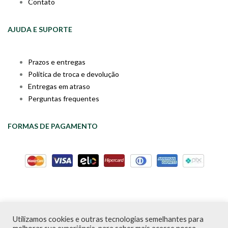
Contato
AJUDA E SUPORTE
Prazos e entregas
Política de troca e devolução
Entregas em atraso
Perguntas frequentes
FORMAS DE PAGAMENTO
Utilizamos cookies e outras tecnologias semelhantes para
Livraria da Cartola © Desde 2020 | CNPJ: 31.298.135/0001-09 |