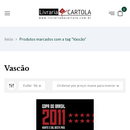
0
Início
Produtos marcados com a tag “Vascão”
Vascão
Exibir
96
Ordenar por preço: maior para menor