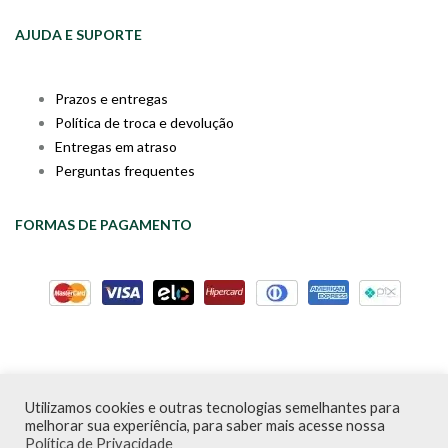
AJUDA E SUPORTE
Prazos e entregas
Política de troca e devolução
Entregas em atraso
Perguntas frequentes
FORMAS DE PAGAMENTO
Utilizamos cookies e outras tecnologias semelhantes para
Livraria da Cartola © Desde 2020 | CNPJ: 31.298.135/0001-09 |
melhorar sua experiência, para saber mais acesse nossa
Desenvolvido por
PDA Digital
Política de Privacidade