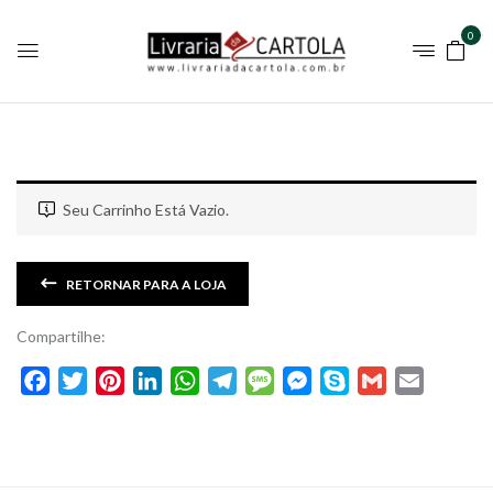
0
Seu Carrinho Está Vazio.
RETORNAR PARA A LOJA
Compartilhe:
Facebook
Twitter
Pinterest
LinkedIn
WhatsApp
Telegram
Message
Messenger
Skype
Gmail
Email