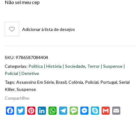
Não sei meu cep
Adicionar à lista de desejos
SKU:
9786587084404
Categorias:
Política | História | Sociedade
,
Terror | Suspense |
Policial | Detetive
Tags:
Assassino Em Série
,
Brasil
,
Colônia
,
Policial
,
Portugal
,
Serial
Killer
,
Suspense
Compartilhe:
Facebook
Twitter
Pinterest
LinkedIn
WhatsApp
Telegram
Message
Messenger
Skype
Gmail
Email