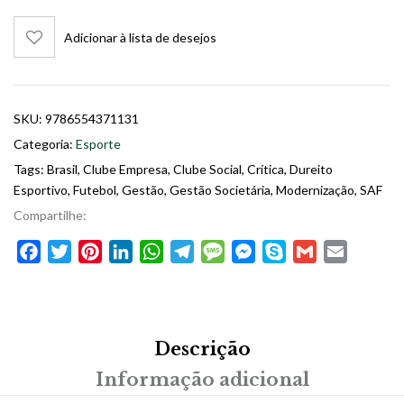
Adicionar à lista de desejos
SKU:
9786554371131
Categoria:
Esporte
Tags:
Brasil
,
Clube Empresa
,
Clube Social
,
Crítica
,
Dureito
Esportivo
,
Futebol
,
Gestão
,
Gestão Societária
,
Modernização
,
SAF
Compartilhe:
Facebook
Twitter
Pinterest
LinkedIn
WhatsApp
Telegram
Message
Messenger
Skype
Gmail
Email
Descrição
Informação adicional