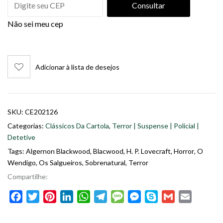
Consultar
Não sei meu cep
Adicionar à lista de desejos
SKU:
CE202126
Categorias:
Clássicos Da Cartola
,
Terror | Suspense | Policial |
Detetive
Tags:
Algernon Blackwood
,
Blacwood
,
H. P. Lovecraft
,
Horror
,
O
Wendigo
,
Os Salgueiros
,
Sobrenatural
,
Terror
Compartilhe:
Facebook
Twitter
Pinterest
LinkedIn
WhatsApp
Telegram
Message
Messenger
Skype
Gmail
Email