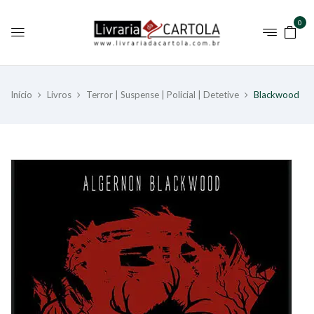
0
Início
Livros
Terror | Suspense | Policial | Detetive
Blackwood