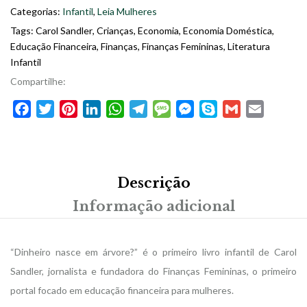
Categorias:
Infantil
,
Leia Mulheres
Tags:
Carol Sandler
,
Crianças
,
Economia
,
Economia Doméstica
,
Educação Financeira
,
Finanças
,
Finanças Femininas
,
Literatura
Infantil
Compartilhe:
Facebook
Twitter
Pinterest
LinkedIn
WhatsApp
Telegram
Message
Messenger
Skype
Gmail
Email
Descrição
Informação adicional
“Dinheiro nasce em árvore?” é o primeiro livro infantil de Carol
Sandler, jornalista e fundadora do Finanças Femininas, o primeiro
portal focado em educação financeira para mulheres.