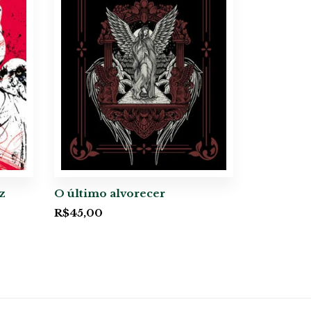
z
O último alvorecer
R$
45,00