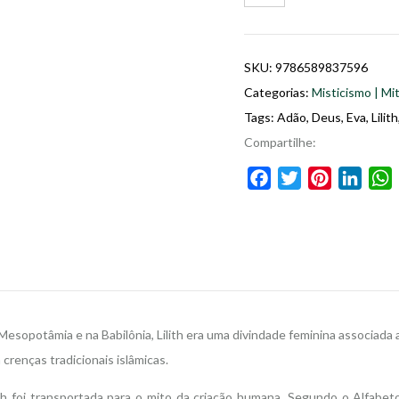
SKU:
9786589837596
Categorias:
Misticismo | Mit
Tags:
Adão
,
Deus
,
Eva
,
Lilith
Compartilhe:
Facebook
Twitter
Pinterest
Linke
 Mesopotâmia e na Babilônia, Lilith era uma divindade feminina associa
renças tradicionais islâmicas.
ith foi transportada para o mito da criação humana. Segundo o Alfab