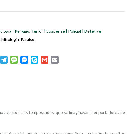
ologia | Religião
,
Terror | Suspense | Policial | Detetive
,
Mitologia
,
Paraíso
dIn
WhatsApp
Telegram
Message
Messenger
Skype
Gmail
Email
da aos ventos e às tempestades, que se imaginavam ser portadores de
eto de Ben Sirá, um dos textos que compõem a coleção de escritos