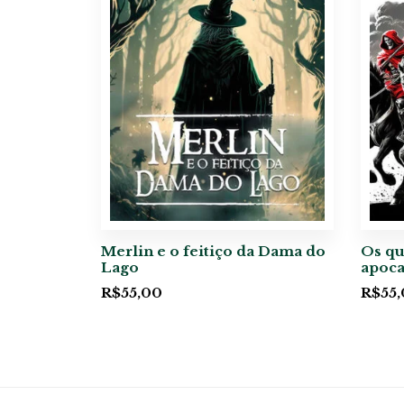
Merlin e o feitiço da Dama do
Os qu
Lago
apoca
R$
55,00
R$
55