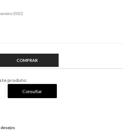
s
evereiro/2022
COMPRAR
este produto:
Consultar
e desejos