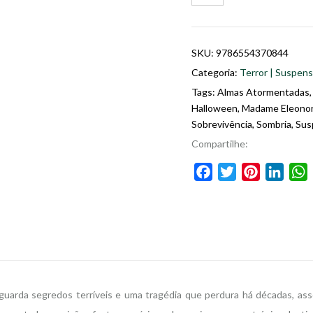
SKU:
9786554370844
Categoria:
Terror | Suspense
Tags:
Almas Atormentadas
Halloween
,
Madame Eleono
Sobrevivência
,
Sombria
,
Sus
Compartilhe:
Facebook
Twitter
Pinterest
Linke
 guarda segredos terríveis e uma tragédia que perdura há décadas, 