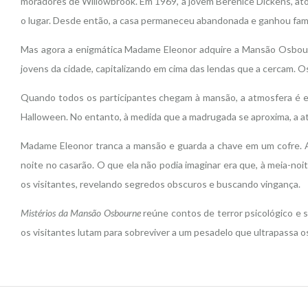
moradores de Willowbrook. Em 1969, a jovem Berenice Dickens, at
o lugar. Desde então, a casa permaneceu abandonada e ganhou fam
Mas agora a enigmática Madame Eleonor adquire a Mansão Osbourne
jovens da cidade, capitalizando em cima das lendas que a cercam. Os
Quando todos os participantes chegam à mansão, a atmosfera é e
Halloween. No entanto, à medida que a madrugada se aproxima, a at
Madame Eleonor tranca a mansão e guarda a chave em um cofre. A 
noite no casarão. O que ela não podia imaginar era que, à meia-
os visitantes, revelando segredos obscuros e buscando vingança.
Mistérios da Mansão Osbourne
reúne contos de terror psicológico e 
os visitantes lutam para sobreviver a um pesadelo que ultrapassa