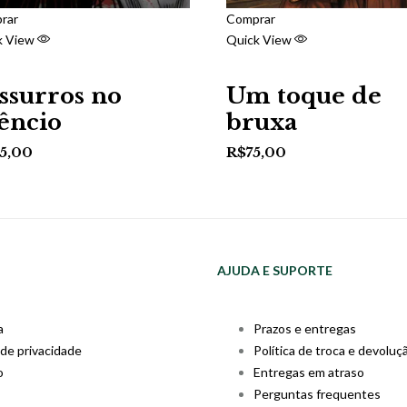
rar
Comprar
k View
Quick View
ssurros no
Um toque de
lêncio
bruxa
5,00
R$
75,00
AJUDA E SUPORTE
a
Prazos e entregas
 de privacidade
Política de troca e devoluç
o
Entregas em atraso
Perguntas frequentes