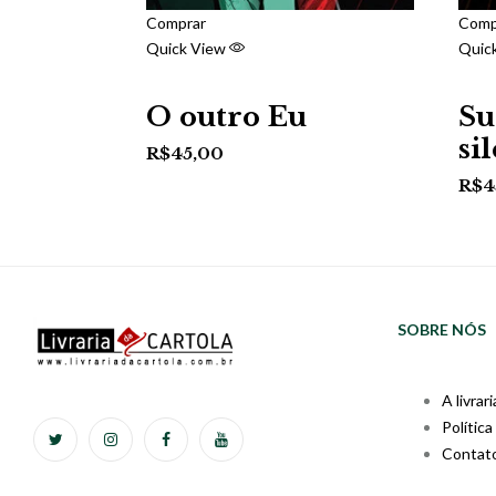
Comprar
Comp
Quick View
Quic
O outro Eu
Su
si
R$
45,00
R$
4
SOBRE NÓS
A livrari
Política
Contat