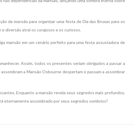
ino nas dependências da mansão, lançando uma sombra eterna sobre
ção da mansão para organizar uma festa de Dia das Bruxas para os
e diversão atrai os corajosos e os curiosos.
iga mansão em um cenário perfeito para uma festa assustadora de
amanhecer. Assim, todos os presentes seriam obrigados a passar a
s que assombram a Mansão Osbourne despertam e passam a assombrar
chocantes. Enquanto a mansão revela seus segredos mais profundos,
 será eternamente assombrado por seus segredos sombrios?