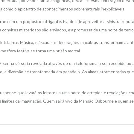
ormentada por visões fantasmagóricas, deu a si mesma um trágico dest
a como o epicentro de acontecimentos sobrenaturais inexplicáveis.
 com um propósito intrigante. Ela decide aproveitar a sinistra reputa
 convites misteriosos são enviados, e a promessa de uma noite de terror 
letrizante. Música, máscaras e decorações macabras transformam a ant
mosfera festiva se torna uma prisão mortal.
senha só seria revelada através de um telefonema a ser recebido ao 
noite, a diversão se transformaria em pesadelo. As almas atormentada
suspense que levará os leitores a uma noite de arrepios e revelações 
 os limites da imaginação. Quem sairá vivo da Mansão Osbourne e quem