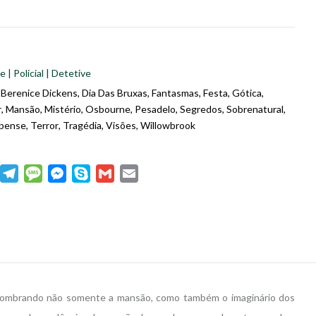
 | Policial | Detetive
,
Berenice Dickens
,
Dia Das Bruxas
,
Fantasmas
,
Festa
,
Gótica
,
r
,
Mansão
,
Mistério
,
Osbourne
,
Pesadelo
,
Segredos
,
Sobrenatural
,
pense
,
Terror
,
Tragédia
,
Visões
,
Willowbrook
dIn
WhatsApp
Telegram
Message
Messenger
Skype
Gmail
Email
assombrando não somente a mansão, como também o imaginário dos