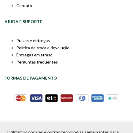
Contato
AJUDA E SUPORTE
Prazos e entregas
Política de troca e devolução
Entregas em atraso
Perguntas frequentes
FORMAS DE PAGAMENTO
Utilizamos cookies e outras tecnologias semelhantes para
Livraria da Cartola © Desde 2020 | CNPJ: 31.298.135/0001-09 |