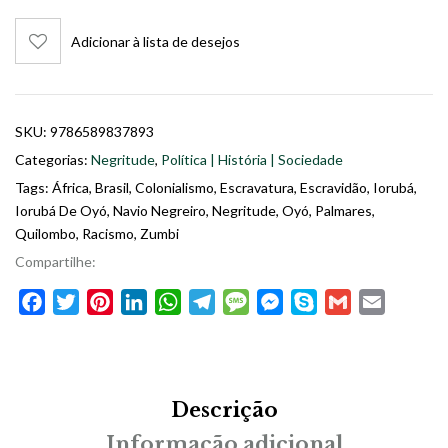
Adicionar à lista de desejos
SKU:
9786589837893
Categorias:
Negritude
,
Política | História | Sociedade
Tags:
África
,
Brasil
,
Colonialismo
,
Escravatura
,
Escravidão
,
Iorubá
,
Iorubá De Oyó
,
Navio Negreiro
,
Negritude
,
Oyó
,
Palmares
,
Quilombo
,
Racismo
,
Zumbi
Compartilhe:
Facebook
Twitter
Pinterest
LinkedIn
WhatsApp
Telegram
Message
Messenger
Skype
Gmail
Email
Descrição
Informação adicional