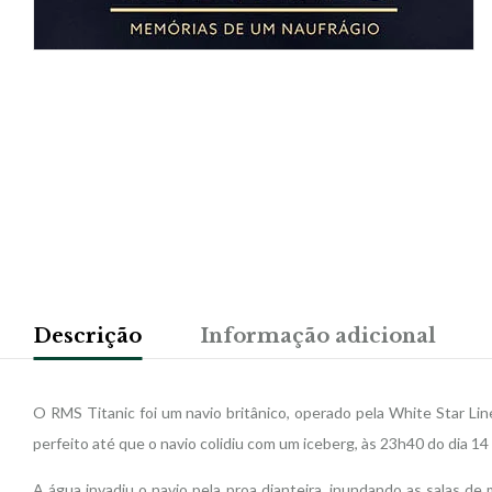
Descrição
Informação adicional
O RMS Titanic foi um navio britânico, operado pela White Star Lin
perfeito até que o navio colidiu com um iceberg, às 23h40 do dia 14 
A água invadiu o navio pela proa dianteira, inundando as salas de