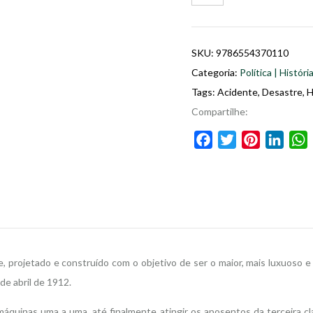
SKU:
9786554370110
Categoria:
Política | Histór
Tags:
Acidente
,
Desastre
,
H
Compartilhe:
Facebook
Twitter
Pinterest
Linke
e, projetado e construído com o objetivo de ser o maior, mais luxuoso 
de abril de 1912.
 máquinas uma a uma, até finalmente atingir os aposentos da terceira 