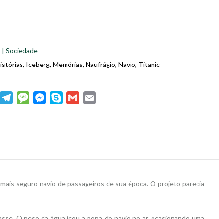
ia | Sociedade
istórias
,
Iceberg
,
Memórias
,
Naufrágio
,
Navio
,
Titanic
dIn
WhatsApp
Telegram
Message
Messenger
Skype
Gmail
Email
e mais seguro navio de passageiros de sua época. O projeto parecia
classe. O peso da água içou a popa do navio no ar, ocasionando uma