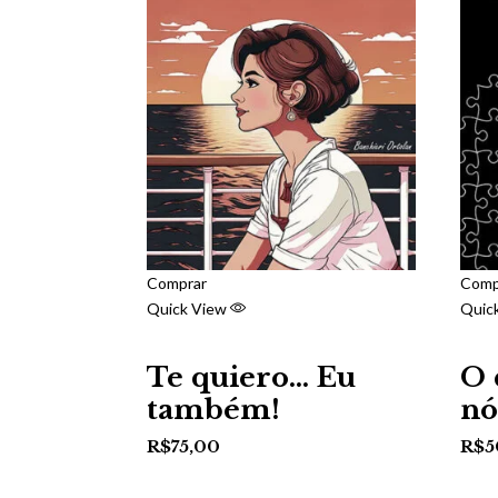
Comprar
Comp
Quick View
Quic
Te quiero… Eu
O 
também!
nó
R$
75,00
R$
5