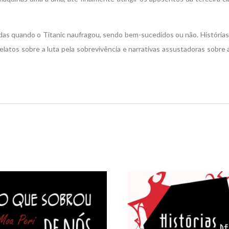
vidas quando o Titanic naufragou, sendo bem-sucedidos ou não. História
latos sobre a luta pela sobrevivência e narrativas assustadoras sobre 