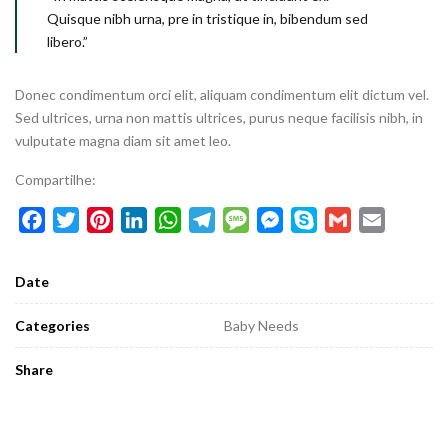
Quisque nibh urna, pre in tristique in, bibendum sed
libero.”
Donec condimentum orci elit, aliquam condimentum elit dictum vel.
Sed ultrices, urna non mattis ultrices, purus neque facilisis nibh, in
vulputate magna diam sit amet leo.
Compartilhe:
Facebook
Twitter
Pinterest
LinkedIn
WhatsApp
Telegram
Message
Messenger
Skype
Gmail
Email
Date
Categories
Baby Needs
Share