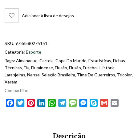
Adicionar à lista de desejos
SKU:
9786580275151
Categoria:
Esporte
Tags:
Almanaque
,
Cartola
,
Copa Do Mundo
,
Estatísticas
,
Fichas
Técnicas
,
Flu
,
Fluminense
,
Flusão
,
Fluzão
,
Futebol
,
História
,
Laranjeiras
,
Nense
,
Seleção Brasileira
,
Time De Guerreiros
,
Tricolor
,
Xerém
Compartilhe:
Facebook
Twitter
Pinterest
LinkedIn
WhatsApp
Telegram
Message
Messenger
Skype
Gmail
Email
Descrição