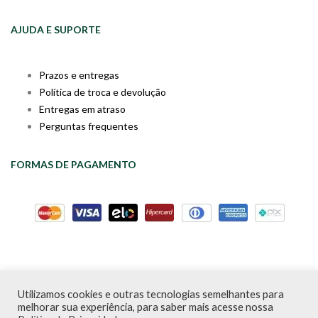
AJUDA E SUPORTE
Prazos e entregas
Política de troca e devolução
Entregas em atraso
Perguntas frequentes
FORMAS DE PAGAMENTO
Utilizamos cookies e outras tecnologias semelhantes para
Livraria da Cartola © Desde 2020 | CNPJ: 31.298.135/0001-09 |
melhorar sua experiência, para saber mais acesse nossa
Desenvolvido por
PDA Digital