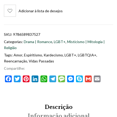
Adicionar à lista de desejos
SKU:
9786589837527
Categorias:
Drama | Romance
,
LGBT+
,
Misticismo | Mitologia |
Religião
Tags:
Amor
,
Espiritismo
,
Kardecismo
,
LGBT+
,
LGBTQIA+
,
Reencarnação
,
Vidas Passadas
Compartilhe:
Facebook
Twitter
Pinterest
LinkedIn
WhatsApp
Telegram
Message
Messenger
Skype
Gmail
Email
Descrição
Informação adicional