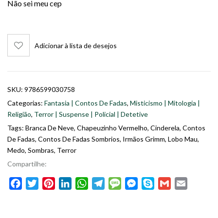
Não sei meu cep
Adicionar à lista de desejos
SKU:
9786599030758
Categorias:
Fantasia | Contos De Fadas
,
Misticismo | Mitologia |
Religião
,
Terror | Suspense | Policial | Detetive
Tags:
Branca De Neve
,
Chapeuzinho Vermelho
,
Cinderela
,
Contos
De Fadas
,
Contos De Fadas Sombrios
,
Irmãos Grimm
,
Lobo Mau
,
Medo
,
Sombras
,
Terror
Compartilhe:
Facebook
Twitter
Pinterest
LinkedIn
WhatsApp
Telegram
Message
Messenger
Skype
Gmail
Email