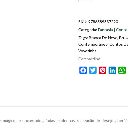
SKU:
9786589837220
Categoria:
Fantasia | Conto
Tags:
Branca De Neve
,
Brux
Contemporâneo
,
Contos De
Vovozinha
Compartilhe:
Facebook
Twitter
Pinterest
Linke
 mágicos e encantados, fadas madrinhas, realização de desejos, heróis