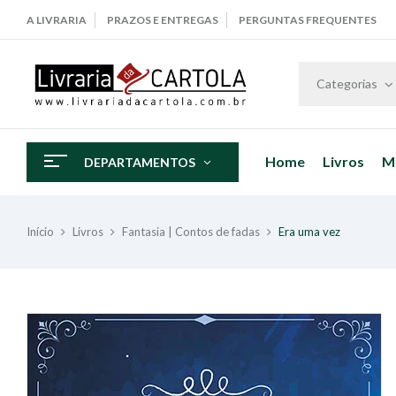
A LIVRARIA
PRAZOS E ENTREGAS
PERGUNTAS FREQUENTES
Categorias
Home
Livros
M
DEPARTAMENTOS
Início
Livros
Fantasia | Contos de fadas
Era uma vez