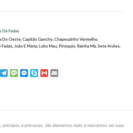
s De Fadas
a Do Oeste
,
Capitão Gancho
,
Chapeuzinho Vermelho
,
 Fadas
,
João E Maria
,
Lobo Mau
,
Pinóquio
,
Rainha Má
,
Sete Anões
,
dIn
WhatsApp
Telegram
Message
Messenger
Skype
Gmail
Email
, príncipes e princesas, são elementos reais e marcantes em suas