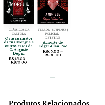
CLÁSSICOS DA
TERROR | SUSPENSE |
CARTOLA
POLICIAL |
Os assassinatos
DETETIVE
da rua Morgue e
A morte de
outros casos de
Edgar Allan Poe
C. Auguste
R$
65,00
–
Dupin
R$
90,00
R$
45,00
–
R$
70,00
Produtos Relacionados