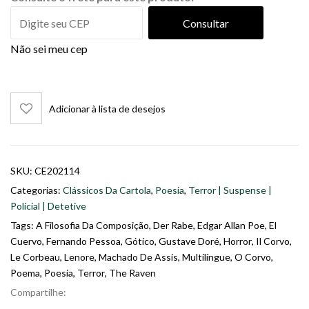
Consultar
Não sei meu cep
Adicionar à lista de desejos
SKU:
CE202114
Categorias:
Clássicos Da Cartola
,
Poesia
,
Terror | Suspense |
Policial | Detetive
Tags:
A Filosofia Da Composição
,
Der Rabe
,
Edgar Allan Poe
,
El
Cuervo
,
Fernando Pessoa
,
Gótico
,
Gustave Doré
,
Horror
,
Il Corvo
,
Le Corbeau
,
Lenore
,
Machado De Assis
,
Multilíngue
,
O Corvo
,
Poema
,
Poesia
,
Terror
,
The Raven
Compartilhe: