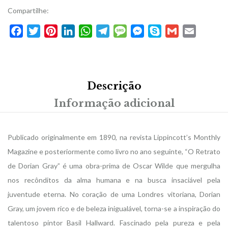
Compartilhe:
Facebook
Twitter
Pinterest
LinkedIn
WhatsApp
Telegram
Message
Messenger
Skype
Gmail
Email
Descrição
Informação adicional
Publicado originalmente em 1890, na revista Lippincott’s Monthly
Magazine e posteriormente como livro no ano seguinte, “O Retrato
de Dorian Gray” é uma obra-prima de Oscar Wilde que mergulha
nos recônditos da alma humana e na busca insaciável pela
juventude eterna. No coração de uma Londres vitoriana, Dorian
Gray, um jovem rico e de beleza inigualável, torna-se a inspiração do
talentoso pintor Basil Hallward. Fascinado pela pureza e pela