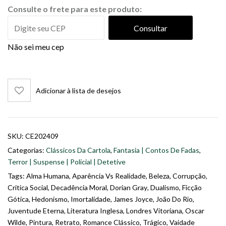
Consulte o frete para este produto:
Consultar
Não sei meu cep
Adicionar à lista de desejos
SKU:
CE202409
Categorias:
Clássicos Da Cartola
,
Fantasia | Contos De Fadas
,
Terror | Suspense | Policial | Detetive
Tags:
Alma Humana
,
Aparência Vs Realidade
,
Beleza
,
Corrupção
,
Critica Social
,
Decadência Moral
,
Dorian Gray
,
Dualismo
,
Ficção
Gótica
,
Hedonismo
,
Imortalidade
,
James Joyce
,
João Do Rio
,
Juventude Eterna
,
Literatura Inglesa
,
Londres Vitoriana
,
Oscar
Wilde
,
Pintura
,
Retrato
,
Romance Clássico
,
Trágico
,
Vaidade