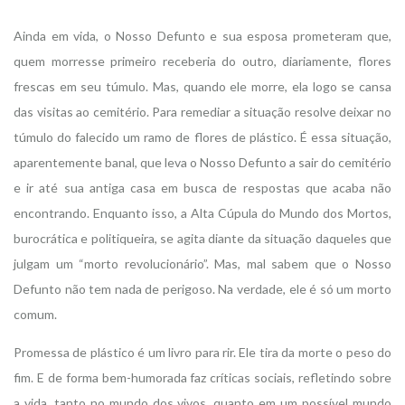
Ainda em vida, o Nosso Defunto e sua esposa prometeram que,
quem morresse primeiro receberia do outro, diariamente, flores
frescas em seu túmulo. Mas, quando ele morre, ela logo se cansa
das visitas ao cemitério. Para remediar a situação resolve deixar no
túmulo do falecido um ramo de flores de plástico. É essa situação,
aparentemente banal, que leva o Nosso Defunto a sair do cemitério
e ir até sua antiga casa em busca de respostas que acaba não
encontrando. Enquanto isso, a Alta Cúpula do Mundo dos Mortos,
burocrática e politiqueira, se agita diante da situação daqueles que
julgam um “morto revolucionário”. Mas, mal sabem que o Nosso
Defunto não tem nada de perigoso. Na verdade, ele é só um morto
comum.
Promessa de plástico é um livro para rir. Ele tira da morte o peso do
fim. E de forma bem-humorada faz críticas sociais, refletindo sobre
a vida, tanto no mundo dos vivos, quanto em um possível mundo