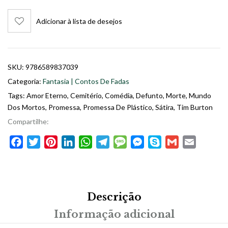
Adicionar à lista de desejos
SKU:
9786589837039
Categoria:
Fantasia | Contos De Fadas
Tags:
Amor Eterno
,
Cemitério
,
Comédia
,
Defunto
,
Morte
,
Mundo
Dos Mortos
,
Promessa
,
Promessa De Plástico
,
Sátira
,
Tim Burton
Compartilhe:
Facebook
Twitter
Pinterest
LinkedIn
WhatsApp
Telegram
Message
Messenger
Skype
Gmail
Email
Descrição
Informação adicional