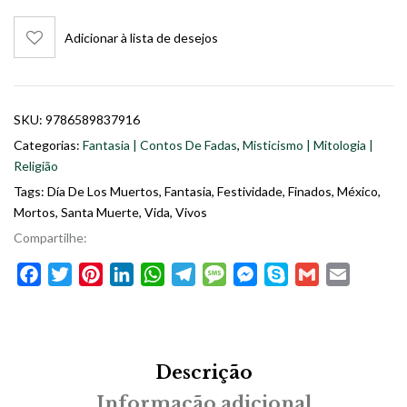
Adicionar à lista de desejos
SKU:
9786589837916
Categorias:
Fantasia | Contos De Fadas
,
Misticismo | Mitologia |
Religião
Tags:
Día De Los Muertos
,
Fantasia
,
Festividade
,
Finados
,
México
,
Mortos
,
Santa Muerte
,
Vida
,
Vivos
Compartilhe:
Facebook
Twitter
Pinterest
LinkedIn
WhatsApp
Telegram
Message
Messenger
Skype
Gmail
Email
Descrição
Informação adicional