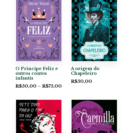
O Príncipe Feliz e
A origem do
outros contos
Chapeleiro
infantis
R$
50,00
R$
50,00
–
R$
75,00