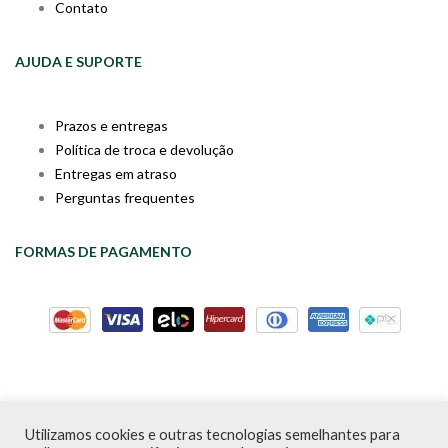
Contato
AJUDA E SUPORTE
Prazos e entregas
Política de troca e devolução
Entregas em atraso
Perguntas frequentes
FORMAS DE PAGAMENTO
Utilizamos cookies e outras tecnologias semelhantes para
Livraria da Cartola © Desde 2020 | CNPJ: 31.298.135/0001-09 |