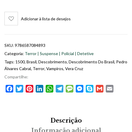
Adicionar à lista de desejos
SKU:
9786587084893
Categoria:
Terror | Suspense | Policial | Detetive
Tags:
1500
,
Brasil
,
Descobrimento
,
Descobrimento Do Brasil
,
Pedro
Álvares Cabral
,
Terror
,
Vampiros
,
Vera Cruz
Compartilhe:
Facebook
Twitter
Pinterest
LinkedIn
WhatsApp
Telegram
Message
Messenger
Skype
Gmail
Email
Descrição
Informação adicional