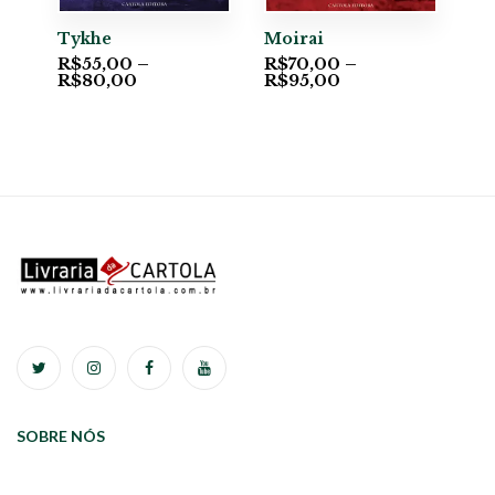
Tykhe
Moirai
R$
55,00
–
R$
70,00
–
R$
80,00
R$
95,00
SOBRE NÓS