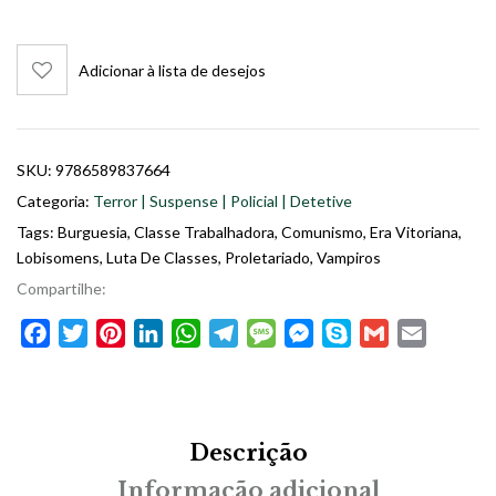
Adicionar à lista de desejos
SKU:
9786589837664
Categoria:
Terror | Suspense | Policial | Detetive
Tags:
Burguesia
,
Classe Trabalhadora
,
Comunismo
,
Era Vitoriana
,
Lobisomens
,
Luta De Classes
,
Proletariado
,
Vampiros
Compartilhe:
Facebook
Twitter
Pinterest
LinkedIn
WhatsApp
Telegram
Message
Messenger
Skype
Gmail
Email
Descrição
Informação adicional