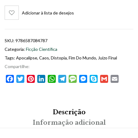
Adicionar à lista de desejos
SKU:
9786587084787
Categoria:
Ficção Científica
Tags:
Apocalipse
,
Caos
,
Distopia
,
Fim Do Mundo
,
Juízo Final
Compartilhe:
Facebook
Twitter
Pinterest
LinkedIn
WhatsApp
Telegram
Message
Messenger
Skype
Gmail
Email
Descrição
Informação adicional