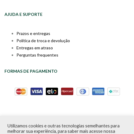
AJUDA E SUPORTE
Prazos e entregas
Política de troca e devolução
Entregas em atraso
Perguntas frequentes
FORMAS DE PAGAMENTO
Utilizamos cookies e outras tecnologias semelhantes para
Livraria da Cartola © Desde 2020 | CNPJ: 31.298.135/0001-09 |
melhorar sua experiência, para saber mais acesse nossa
Desenvolvido por
PDA Digital