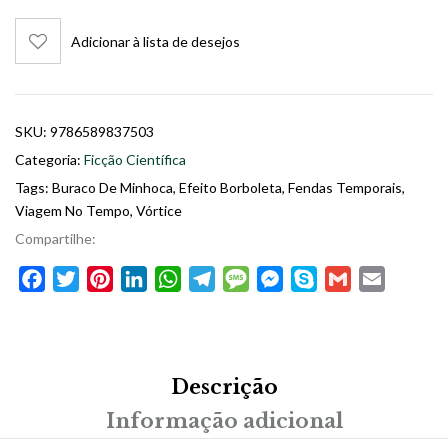
Adicionar à lista de desejos
SKU:
9786589837503
Categoria:
Ficção Científica
Tags:
Buraco De Minhoca
,
Efeito Borboleta
,
Fendas Temporais
,
Viagem No Tempo
,
Vórtice
Compartilhe:
Facebook
Twitter
Pinterest
LinkedIn
WhatsApp
Telegram
Message
Messenger
Skype
Gmail
Email
Descrição
Informação adicional