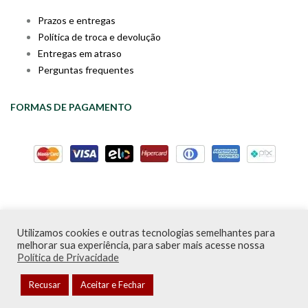
Prazos e entregas
Política de troca e devolução
Entregas em atraso
Perguntas frequentes
FORMAS DE PAGAMENTO
Utilizamos cookies e outras tecnologias semelhantes para
Livraria da Cartola © Desde 2020 | CNPJ: 31.298.135/0001-09 |
melhorar sua experiência, para saber mais acesse nossa
Desenvolvido por
PDA Digital
Política de Privacidade
Recusar
Aceitar e Fechar