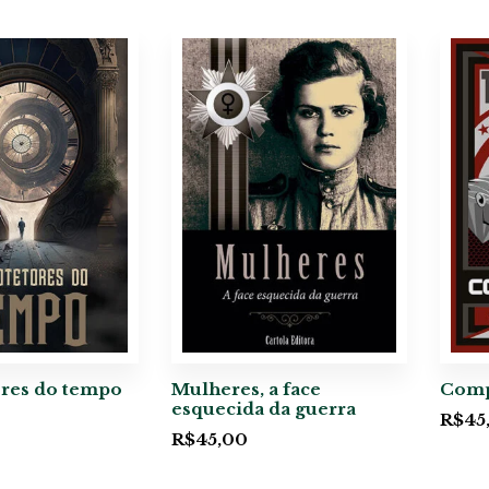
ores do tempo
Mulheres, a face
Comp
esquecida da guerra
R$
45
R$
45,00