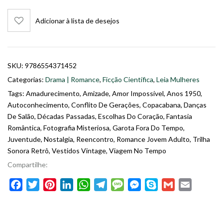
Adicionar à lista de desejos
SKU:
9786554371452
Categorias:
Drama | Romance
,
Ficção Científica
,
Leia Mulheres
Tags:
Amadurecimento
,
Amizade
,
Amor Impossível
,
Anos 1950
,
Autoconhecimento
,
Conflito De Gerações
,
Copacabana
,
Danças
De Salão
,
Décadas Passadas
,
Escolhas Do Coração
,
Fantasia
Romântica
,
Fotografia Misteriosa
,
Garota Fora Do Tempo
,
Juventude
,
Nostalgia
,
Reencontro
,
Romance Jovem Adulto
,
Trilha
Sonora Retrô
,
Vestidos Vintage
,
Viagem No Tempo
Compartilhe:
Facebook
Twitter
Pinterest
LinkedIn
WhatsApp
Telegram
Message
Messenger
Skype
Gmail
Email