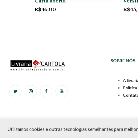
Carta aberta
Versi
R$
45,00
R$
45
SOBRE NÓS
A livrari
Política
Contat
Livraria da Cartola © Desd
Utilizamos cookies e outras tecnologias semelhantes para melhor