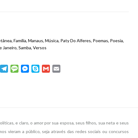
etânea
,
Família
,
Manaus
,
Música
,
Paty Do Alferes
,
Poemas
,
Poesia
,
e Janeiro
,
Samba
,
Versos
dIn
WhatsApp
Telegram
Message
Messenger
Skype
Gmail
Email
ticas, e claro, o amor por sua esposa, seus filhos, sua neta e seus
os vieram a público, seja através das redes sociais ou concursos