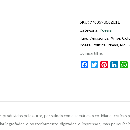
SKU:
9788590682011
Categoria:
Poesia
Tags:
Amazonas
,
Amor
,
Col
Poeta
,
Política
,
Rimas
,
Rio D
Compartilhe:
Facebook
Twitter
Pinterest
Linke
roduzidos pelo autor, possuindo como temática o cotidiano, críticas polí
tilografados e posteriormente digitados e impressos, mas pouquíssim