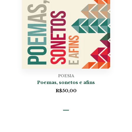
POESIA
Poemas, sonetos e afins
R$
50,00