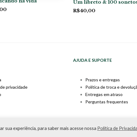
ficando na vida
Um libreto & 100 soneto
,00
R$
40,00
AJUDA E SUPORTE
a
Prazos e entregas
 de privacidade
Política de troca e devoluç
o
Entregas em atraso
Perguntas frequentes
e 2020 | CNPJ: 31.298.135/0001-09 | Desenvolvido por
PDA Digital
ar sua experiência, para saber mais acesse nossa
Política de Privacid