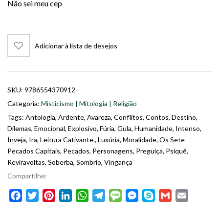
Não sei meu cep
Adicionar à lista de desejos
SKU:
9786554370912
Categoria:
Misticismo | Mitologia | Religião
Tags:
Antologia
,
Ardente
,
Avareza
,
Conflitos
,
Contos
,
Destino
,
Dilemas
,
Emocional
,
Explosivo
,
Fúria
,
Gula
,
Humanidade
,
Intenso
,
Inveja
,
Ira
,
Leitura Cativante.
,
Luxúria
,
Moralidade
,
Os Sete
Pecados Capitais
,
Pecados
,
Personagens
,
Preguiça
,
Psiquê
,
Reviravoltas
,
Soberba
,
Sombrio
,
Vingança
Compartilhe:
Facebook
Twitter
Pinterest
LinkedIn
WhatsApp
Telegram
Message
Messenger
Skype
Gmail
Email