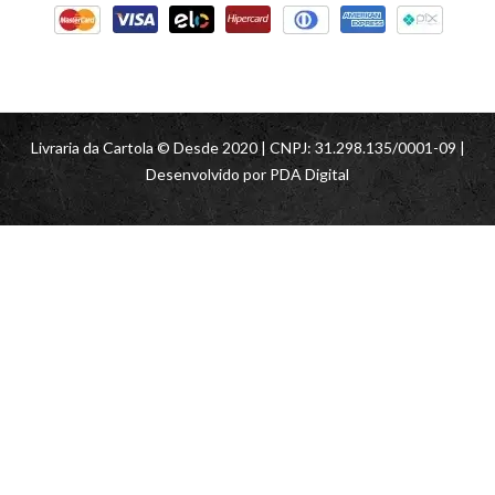
Livraria da Cartola © Desde 2020 | CNPJ: 31.298.135/0001-09 |
Desenvolvido por
PDA Digital